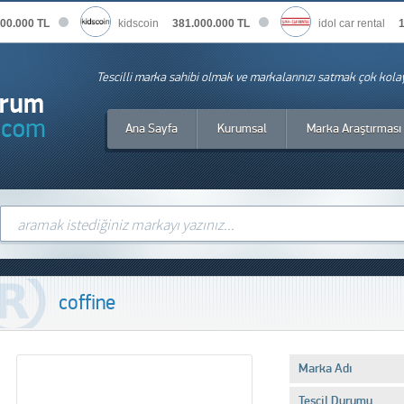
0.000 TL
kidscoin
381.000.000 TL
idol car rental
1.
Tescilli marka sahibi olmak ve markalarınızı satmak çok kola
Ana Sayfa
Kurumsal
Marka Araştırması
coffine
Marka Adı
Tescil Durumu