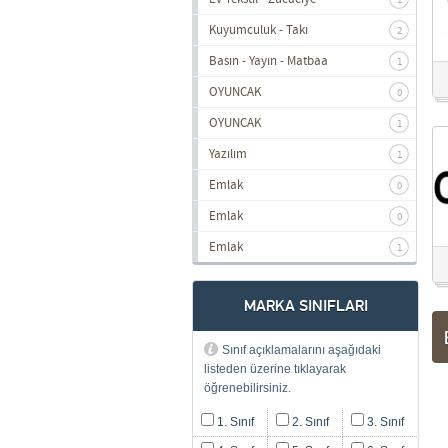
1
Kuyumculuk - Takı
2
Basın - Yayın - Matbaa
1
OYUNCAK
0
OYUNCAK
1
Yazılım
1
Emlak
0
Emlak
0
Emlak
1
MARKA SINIFLARI
Sınıf açıklamalarını aşağıdaki
listeden üzerine tıklayarak
öğrenebilirsiniz.
1. Sınıf
2. Sınıf
3. Sınıf