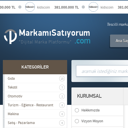
0.000 TL
kidscoin
381.000.000 TL
kidscoin
381.000
Tescilli mark
Ana Sa
KATEGORİLER
Gıda
15
Tekstil
7
KURUMSAL
Otomotiv
2
Turizm - Eğlence - Restaurant
8
Hakkımızda
Makina
0
Vizyon Misyon
Satış - Pazarlama
6