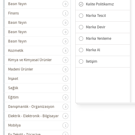
Basın Yayın
Kalite Politikamız
0
Finans
1
Marka Tescil
Basın Yayın
0
Marka Devir
Basın Yayın
0
Marka Yenileme
Basın Yayın
0
Marka Al
Kozmetik
5
Kimya ve Kimyasal Ürünler
0
İletişim
Madeni Ürünler
0
İnşaat
1
Sağlık
0
Eğitim
0
Danışmanlık - Organizasyon
3
Elektrik - Elektronik - Bilgisayar
4
Mobilya
1
Ev Tekstil - Zücaciye