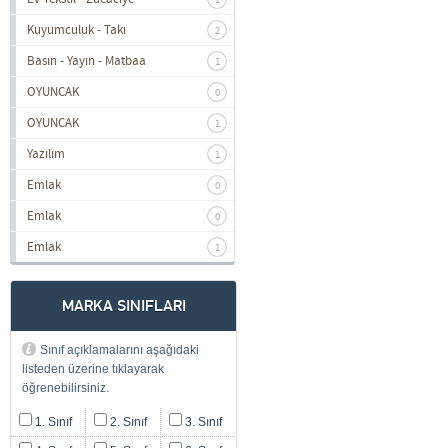
1
Kuyumculuk - Takı
2
Basın - Yayın - Matbaa
1
OYUNCAK
0
OYUNCAK
1
Yazılım
1
Emlak
0
Emlak
0
Emlak
1
MARKA SINIFLARI
Sınıf açıklamalarını aşağıdaki
listeden üzerine tıklayarak
öğrenebilirsiniz.
1. Sınıf
2. Sınıf
3. Sınıf