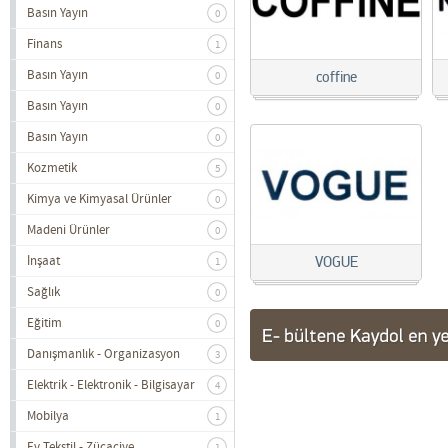
Basın Yayın
0
Finans
1
Basın Yayın
coffine
0
Basın Yayın
0
Basın Yayın
0
Kozmetik
5
Kimya ve Kimyasal Ürünler
0
Madeni Ürünler
0
İnşaat
VOGUE
1
Sağlık
0
Eğitim
0
Danışmanlık - Organizasyon
3
Elektrik - Elektronik - Bilgisayar
4
Mobilya
1
Ev Tekstil - Zücaciye