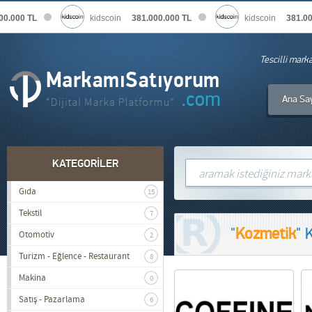
0.000 TL
kidscoin
381.000.000 TL
kidscoin
381.000
Tescilli mark
Ana Sa
KATEGORİLER
Gıda
15
Tekstil
7
"
Kozmetik
" 
Otomotiv
2
Turizm - Eğlence - Restaurant
8
Makina
0
Satış - Pazarlama
6