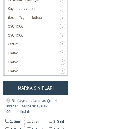
1
Kuyumculuk - Takı
2
Basın - Yayın - Matbaa
1
OYUNCAK
0
OYUNCAK
1
Yazılım
1
Emlak
0
Emlak
0
Emlak
1
MARKA SINIFLARI
Sınıf açıklamalarını aşağıdaki
listeden üzerine tıklayarak
öğrenebilirsiniz.
1. Sınıf
2. Sınıf
3. Sınıf