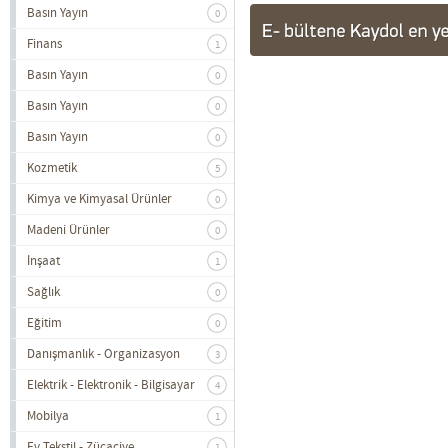
Basın Yayın
0
Finans
1
Basın Yayın
0
Basın Yayın
0
Basın Yayın
0
Kozmetik
5
Kimya ve Kimyasal Ürünler
0
Madeni Ürünler
0
İnşaat
1
Sağlık
0
Eğitim
0
Danışmanlık - Organizasyon
3
Elektrik - Elektronik - Bilgisayar
4
Mobilya
1
Ev Tekstil - Zücaciye