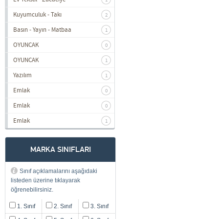
1
Kuyumculuk - Takı
2
Basın - Yayın - Matbaa
1
OYUNCAK
0
OYUNCAK
1
Yazılım
1
Emlak
0
Emlak
0
Emlak
1
MARKA SINIFLARI
Sınıf açıklamalarını aşağıdaki
listeden üzerine tıklayarak
öğrenebilirsiniz.
1. Sınıf
2. Sınıf
3. Sınıf