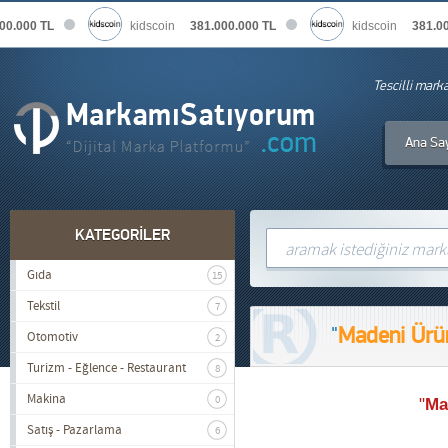
0.000 TL
kidscoin
381.000.000 TL
kidscoin
381.000
Tescilli mark
Ana Sa
KATEGORİLER
Gıda
15
Tekstil
7
"
Madeni Ürü
Otomotiv
2
Turizm - Eğlence - Restaurant
8
Makina
0
"
Ma
Satış - Pazarlama
6