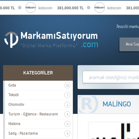
.000 TL
kidscoin
381.000.000 TL
kidscoin
381.000.
Tescilli mark
Ana Sa
KATEGORİLER
Gıda
15
Tekstil
7
MALİNGO
Otomotiv
2
Turizm - Eğlence - Restaurant
8
Makina
0
Satış - Pazarlama
6