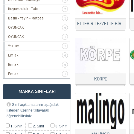
1
Kuyumculuk - Takı
2
Basın - Yayın - Matbaa
1
ETTEBİR LEZZETTE BİR...
OYUNCAK
0
OYUNCAK
1
Yazılım
1
Emlak
0
Emlak
0
Emlak
1
KÖRPE
MARKA SINIFLARI
Sınıf açıklamalarını aşağıdaki
listeden üzerine tıklayarak
öğrenebilirsiniz.
1. Sınıf
2. Sınıf
3. Sınıf